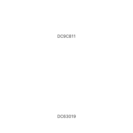
DC9C811
DC63019