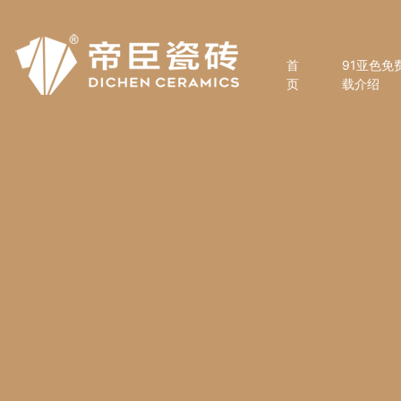
首
91亚色免
页
载介绍